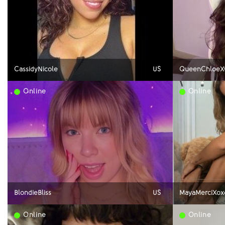
CassidyNicole
US
QueenChloe
Online
Online
BlondieBliss
US
MayaMerciXox
Online
Online