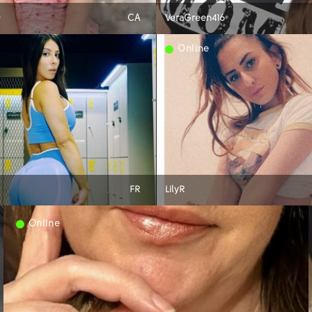
O
CA
VeraGreen416
Online
FR
LilyR
Online