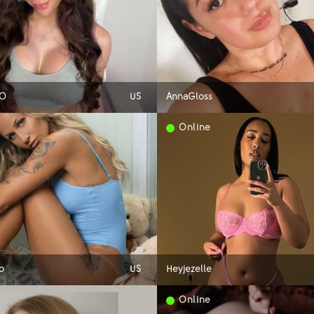
XO
US
AnnaGloss
Online
o
US
Heyjezelle
Online