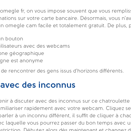
 omegle fr, on vous impose souvent que vous rempliss
ions sur votre carte bancaire. Désormais, vous n’ave
un omegle cam facile et totalement gratuit. De plus, pl
 un bouton
tilisateurs avec des webcams
zone géographique
ligne est anonyme
s de rencontrer des gens issus d’horizons différents.
 avec des inconnus
 à discuter avec des inconnus sur ce chatroulette om
amiliariser rapidement avec votre webcam. Cliquez s
parler à un inconnu différent, il suffit de cliquer à ch
c laquelle vous pourrez passer du bon temps avec une 
striction. Débutez alors dès maintenant et changez d