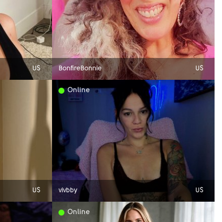
US
BonfireBonnie
US
Online
US
vivbby
US
Online