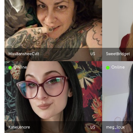
MissBansheeCvlt
US
SweetBridget
Online
Online
KatieLenore
US
meg_loux