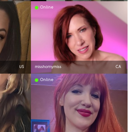
Online
US
misshornymiss
CA
Online