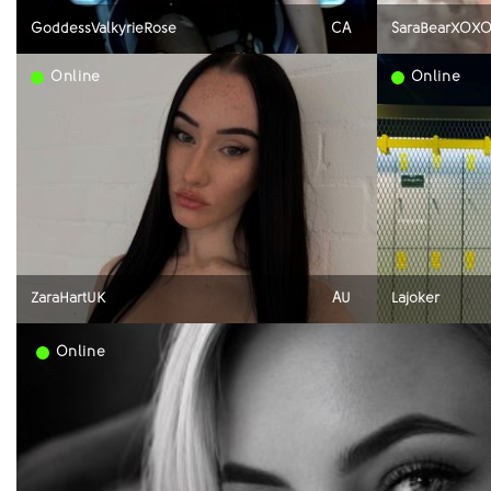
GoddessValkyrieRose
CA
SaraBearXOX
Online
Online
ZaraHartUK
AU
Lajoker
Online