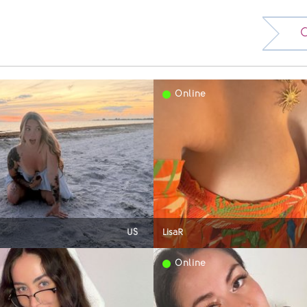
C
Online
US
LisaR
Online