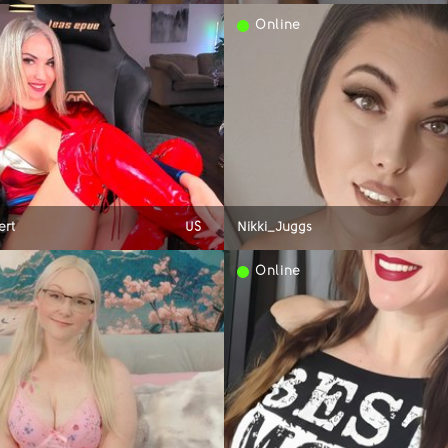
Online
ert
US
Nikki_Juggs
Online