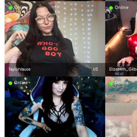
Online
Online
TaylorVause
US
Elizabeth_Gilb
Online
Online