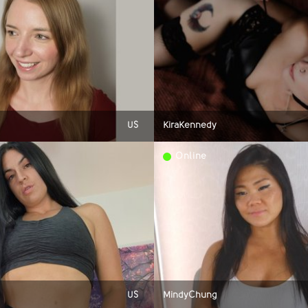
US
KiraKennedy
Online
US
MindyChung