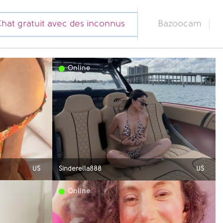
hat gratuit avec des inconnus
Bazoocam
Online
US
Sinderella888
US
Online