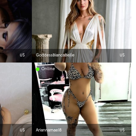
US
GoddessBiancaBelle
US
Online
US
Ariannamae18
US