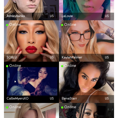
AshleyBankx
US
LaLovie
US
Online
Online
SOBLU
US
KaylahPalmer
US
Online
Online
CallieMyersXO
US
ElenaStarr
US
Online
Online