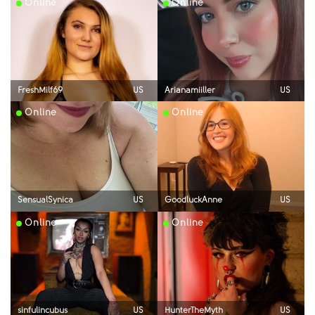
Online
Online
FreshMilf69
US
Arianamiiller
US
Online
Online
SensualSynica
US
GoodluckAnne
US
Online
Online
sinfulincubus
US
HunterTheMyth
US