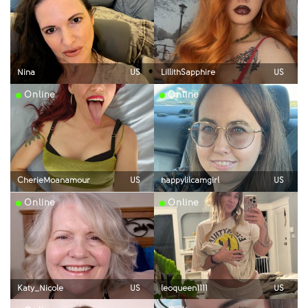
Nina
US
LillithSapphire
US
Online
Online
CherieMoanamour
US
happylilcamgirl
US
Online
Online
Katy_Nicole
US
leoqueen1111
US