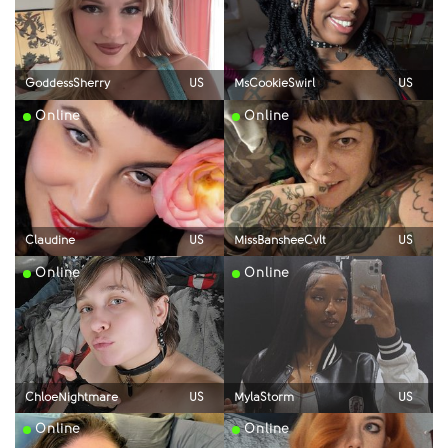
GoddessSherry
US
MsCookieSwirl
US
Online
Online
Claudine
US
MissBansheeCvlt
US
Online
Online
ChloeNightmare
US
MylaStorm
US
Online
Online