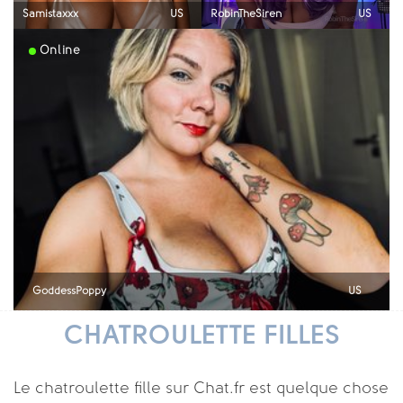
Samistaxxx
US
RobinTheSiren
US
Online
GoddessPoppy
US
CHATROULETTE FILLES
Le chatroulette fille sur Chat.fr est quelque chose