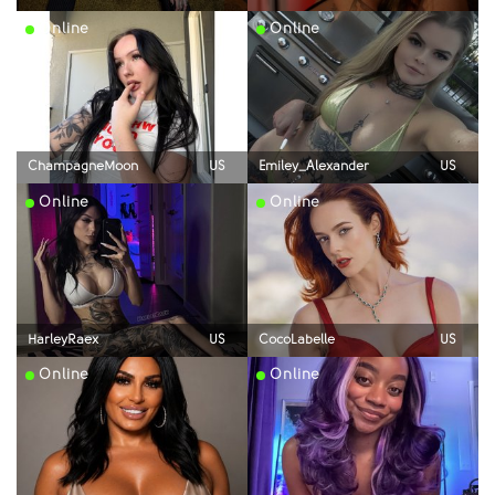
Online
Online
ChampagneMoon
US
Emiley_Alexander
US
Online
Online
HarleyRaex
US
CocoLabelle
US
Online
Online